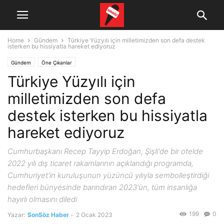
Home
Gündem
Türkiye Yüzyılı için milletimizden son defa destek
isterken bu hissiyatla hareket ediyoruz
Gündem
Öne Çıkanlar
Türkiye Yüzyılı için
milletimizden son defa
destek isterken bu hissiyatla
hareket ediyoruz
Cumhurbaşkanı Recep Tayyip Erdoğan, Şişli'de bir otelde
2022 yılı dış ticaret rakamlarının açıklandığı programda,
Cumhuriyet'in kuruluşunun yüzüncü yılıyla sembolleştirdiği
hedefleri bünyesinde barındıran 2023'ün, tüm insanlığa
hayırlı olmasını diledi
199
0
Yazar:
SonSöz Haber
-
2 Ocak 2023