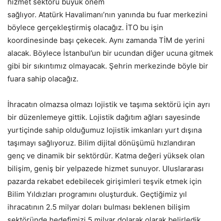
hizmet sektörü büyük önem
sağlıyor. Atatürk Havalimanı’nın yanında bu fuar merkezini
böylece gerçekleştirmiş olacağız. İTO bu işin
koordinesinde başı çekecek. Aynı zamanda TİM de yerini
alacak. Böylece İstanbul’un bir ucundan diğer ucuna gitmek
gibi bir sıkıntımız olmayacak. Şehrin merkezinde böyle bir
fuara sahip olacağız.
İhracatın olmazsa olmazı lojistik ve taşıma sektörü için ayrı
bir düzenlemeye gittik. Lojistik dağıtım ağları sayesinde
yurtiçinde sahip olduğumuz lojistik imkanları yurt dışına
taşımayı sağlıyoruz. Bilim dijital dönüşümü hızlandıran
genç ve dinamik bir sektördür. Katma değeri yüksek olan
bilişim, geniş bir yelpazede hizmet sunuyor. Uluslararası
pazarda rekabet edebilecek girişimleri teşvik etmek için
Bilim Yıldızları programını oluşturduk. Geçtiğimiz yıl
ihracatının 2.5 milyar doları bulması beklenen bilişim
sektöründe hedefimizi 5 milyar dolarak olarak belirledik.