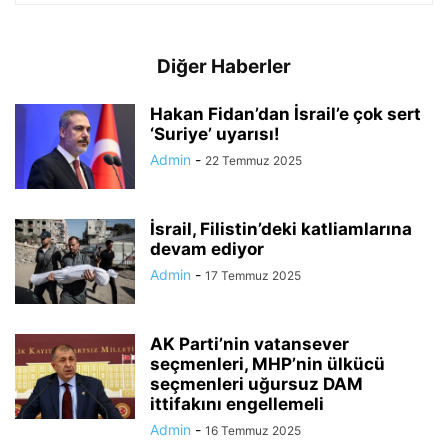
Diğer Haberler
Hakan Fidan’dan İsrail’e çok sert
‘Suriye’ uyarısı!
Admin
-
22 Temmuz 2025
İsrail, Filistin’deki katliamlarına
devam ediyor
Admin
-
17 Temmuz 2025
AK Parti’nin vatansever
seçmenleri, MHP’nin ülkücü
seçmenleri uğursuz DAM
ittifakını engellemeli
Admin
-
16 Temmuz 2025