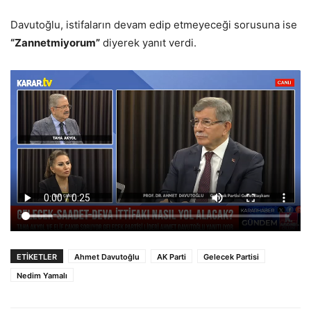
Davutoğlu, istifaların devam edip etmeyeceği sorusuna ise
“Zannetmiyorum”
diyerek yanıt verdi.
ETİKETLER
Ahmet Davutoğlu
AK Parti
Gelecek Partisi
Nedim Yamalı