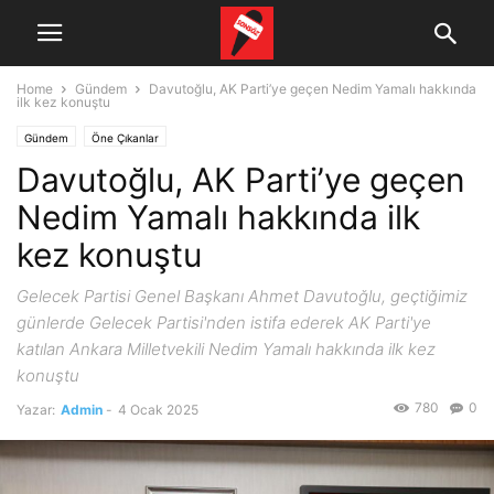
Home
Gündem
Davutoğlu, AK Parti’ye geçen Nedim Yamalı hakkında
ilk kez konuştu
Gündem
Öne Çıkanlar
Davutoğlu, AK Parti’ye geçen
Nedim Yamalı hakkında ilk
kez konuştu
Gelecek Partisi Genel Başkanı Ahmet Davutoğlu, geçtiğimiz
günlerde Gelecek Partisi'nden istifa ederek AK Parti'ye
katılan Ankara Milletvekili Nedim Yamalı hakkında ilk kez
konuştu
780
0
Yazar:
Admin
-
4 Ocak 2025