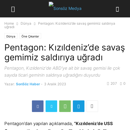
Home
Dünya
Pentagon: Kızıldeniz’de savaş gemimiz saldırıya
uğradı
Dünya
Öne Çıkanlar
Pentagon: Kızıldeniz’de savaş
gemimiz saldırıya uğradı
Pentagon, Kızıldeniz'de ABD'ye ait bir savaş gemisi ile çok
sayıda ticari geminin saldırıya uğradığını duyurdu
207
0
Yazar:
SonSöz Haber
-
3 Aralık 2023
Pentagon’dan yapılan açıklamada,
“Kızıldeniz’de USS