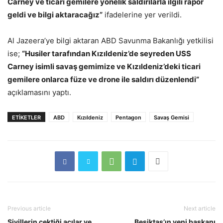
Carney ve ticari gemilere yönelik saldırılarla ilgili rapor
geldi ve bilgi aktaracağız”
ifadelerine yer verildi.
Al Jazeera’ye bilgi aktaran ABD Savunma Bakanlığı yetkilisi
ise;
“Husiler tarafından Kızıldeniz’de seyreden USS
Carney isimli savaş gemimize ve Kızıldeniz’deki ticari
gemilere onlarca füze ve drone ile saldırı düzenlendi”
açıklamasını yaptı.
ETİKETLER
ABD
Kızıldeniz
Pentagon
Savaş Gemisi
Previous article
Next article
Sivillerin çektiği acılar ve
Beşiktaş’ın yeni başkanı