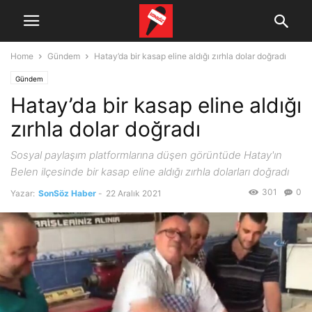
Home
Gündem
Hatay’da bir kasap eline aldığı zırhla dolar doğradı
Gündem
Hatay’da bir kasap eline aldığı
zırhla dolar doğradı
Sosyal paylaşım platformlarına düşen görüntüde Hatay'ın
Belen ilçesinde bir kasap eline aldığı zırhla dolarları doğradı
301
0
Yazar:
SonSöz Haber
-
22 Aralık 2021