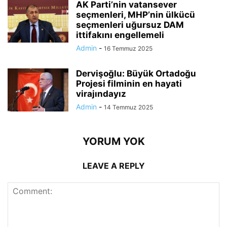
AK Parti’nin vatansever
seçmenleri, MHP’nin ülkücü
seçmenleri uğursuz DAM
ittifakını engellemeli
Admin
-
16 Temmuz 2025
Dervişoğlu: Büyük Ortadoğu
Projesi filminin en hayati
virajındayız
Admin
-
14 Temmuz 2025
YORUM YOK
LEAVE A REPLY