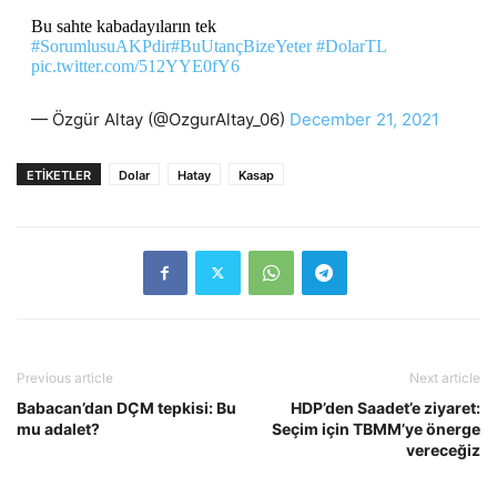
Bu sahte kabadayıların tek
#SorumlusuAKPdir
#BuUtançBizeYeter
#DolarTL
pic.twitter.com/512YYE0fY6
— Özgür Altay (@OzgurAltay_06)
December 21, 2021
ETİKETLER
Dolar
Hatay
Kasap
Previous article
Next article
Babacan’dan DÇM tepkisi: Bu
HDP’den Saadet’e ziyaret:
mu adalet?
Seçim için TBMM’ye önerge
vereceğiz