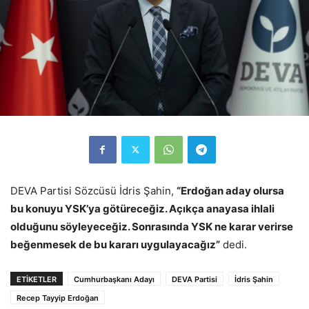
DEVA Partisi Sözcüsü İdris Şahin,
“Erdoğan aday olursa
bu konuyu YSK’ya götüreceğiz. Açıkça anayasa ihlali
olduğunu söyleyeceğiz. Sonrasında YSK ne karar verirse
beğenmesek de bu kararı uygulayacağız”
dedi.
ETİKETLER
Cumhurbaşkanı Adayı
DEVA Partisi
İdris Şahin
Recep Tayyip Erdoğan