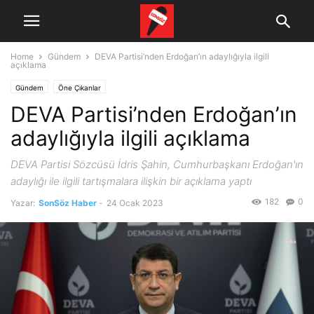
Home
Gündem
DEVA Partisi’nden Erdoğan’ın adaylığıyla ilgili
açıklama
Gündem
Öne Çıkanlar
DEVA Partisi’nden Erdoğan’ın
adaylığıyla ilgili açıklama
DEVA Partisi Sözcüsü İdris Şahin, Cumhurbaşkanı Erdoğan'ın
adaylığı ile ilgili tartışmalara ilişkin bir açıklama yaptı
182
0
Yazar:
SonSöz Haber
-
24 Ocak 2023