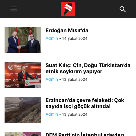
Erdoğan Mısır’da
Admin
-
14 Şubat 2024
Suat Kılıç: Çin, Doğu Türkistan’da
etnik soykırım yapıyor
Admin
-
13 Şubat 2024
Erzincan’da çevre felaketi: Çok
sayıda işçi göçük altında!
Admin
-
13 Şubat 2024
DEM Parti’nin İstanbul adayları